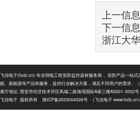
上一信
下一信
浙江大
飞信电子(fxdz.cn)-专业弱电工程安防监控器材服务商， 安防产
能、新能源等产品和服务，提供行业解决方案，满足不同用户的需求。（商务电话
展厅地址: 西安市经济技术开区凤城二路海璟国际A座三楼A3001-3002
飞信电子 版权所有
陕ICP备2023004526号
（飞信电子
www.fxdz.c
n