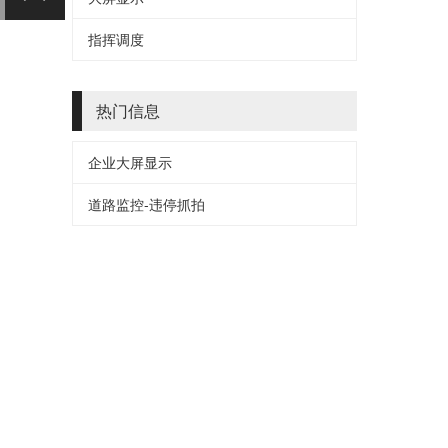
指挥调度
热门信息
企业大屏显示
道路监控-违停抓拍